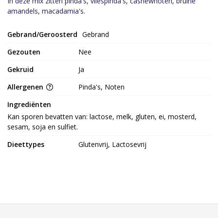
In deze mix zitten pinda's, vliespinda's, cashewnoten, bruine
amandels, macadamia's.
Gebrand/Geroosterd
Gebrand
Gezouten
Nee
Gekruid
Ja
Allergenen
Pinda's, Noten
Ingrediënten
Kan sporen bevatten van: lactose, melk, gluten, ei, mosterd, 
sesam, soja en sulfiet.
Dieettypes
Glutenvrij, Lactosevrij