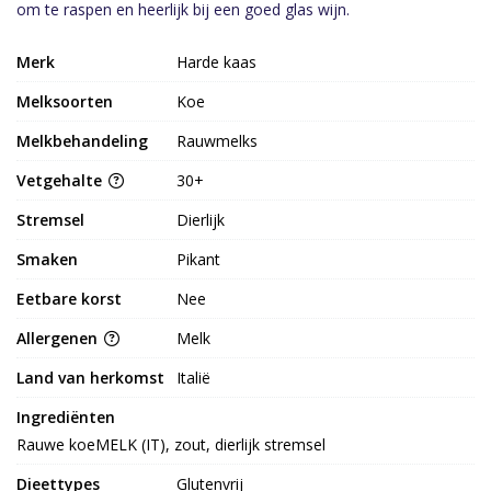
om te raspen en heerlijk bij een goed glas wijn.
Merk
Harde kaas
Melksoorten
Koe
Melkbehandeling
Rauwmelks
Vetgehalte
30+
Stremsel
Dierlijk
Smaken
Pikant
Eetbare korst
Nee
Allergenen
Melk
Land van herkomst
Italië
Ingrediënten
Rauwe koeMELK (IT), zout, dierlijk stremsel
Dieettypes
Glutenvrij