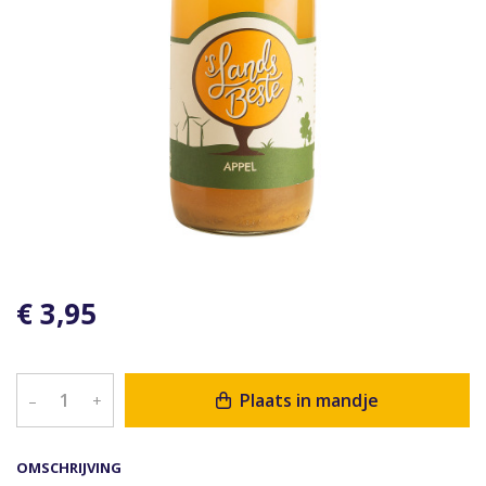
€ 3,95
Plaats in mandje
–
+
OMSCHRIJVING