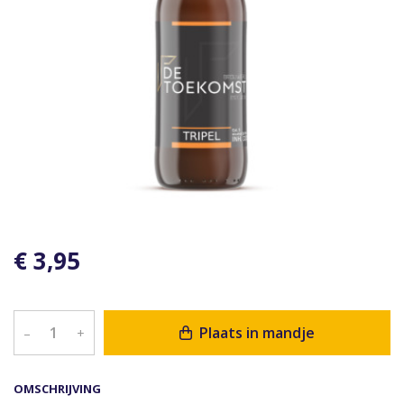
€ 3,95
Plaats in mandje
–
+
OMSCHRIJVING