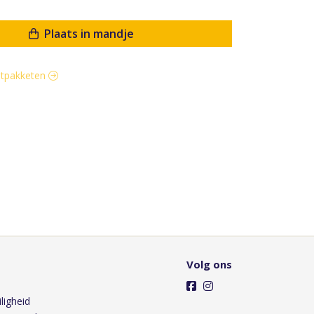
Plaats in mandje
rstpakketen
Volg ons
ligheid